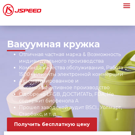
Вакуумная кружка
Отличная частная марка & Возможность
индивидуального производства
Команда качества обслуживания, Работа с
1500+ Клиенты электронной коммерции
Автоматизированное и
высокоэффективное производство
Одобрено LFGB, ДОСТИГАТЬ, FDA, Не
содержит бисфенола А
Прошел заводской аудит BSCI., Уолмарт,
Старбакс, и т. д..
Получить бесплатную цену