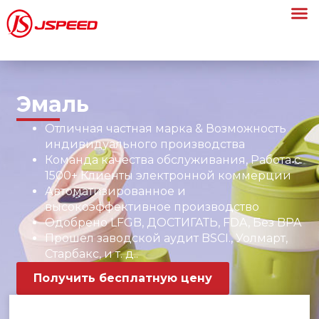
Эмаль
Отличная частная марка & Возможность
индивидуального производства
Команда качества обслуживания, Работа с
1500+ Клиенты электронной коммерции
Автоматизированное и
высокоэффективное производство
Одобрено LFGB, ДОСТИГАТЬ, FDA, Без BPA
Прошел заводской аудит BSCI., Уолмарт,
Старбакс, и т. д..
Получить бесплатную цену