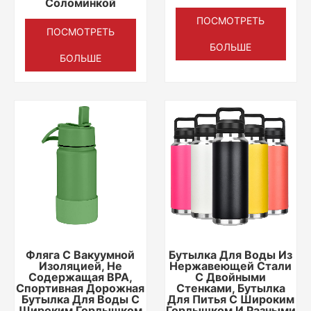
Соломинкой
ПОСМОТРЕТЬ
ПОСМОТРЕТЬ
БОЛЬШЕ
БОЛЬШЕ
Фляга С Вакуумной
Бутылка Для Воды Из
Изоляцией, Не
Нержавеющей Стали
Содержащая BPA,
С Двойными
Спортивная Дорожная
Стенками, Бутылка
Бутылка Для Воды С
Для Питья С Широким
Широким Горлышком
Горлышком И Разными