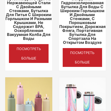
Нержавеющей Стали
Гидроизолированная
С Двойными
Бутылка Для Воды С
Стенками, Бутылка
Широким Горлышком
Для Питья С Широким
И Двойными
Горлышком И Разными
Стенками, С
Крышками, Не
Порошковым
Содержит BPA,
Покрытием, Дорожная
Оскорбленная
Фляга, Портативная
Вакуумная Колба Для
Бутылка Для
Воды
Спортзала На
Открытом Воздухе
ПОСМОТРЕТЬ
ПОСМОТРЕТЬ
БОЛЬШЕ
БОЛЬШЕ