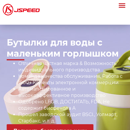
Бутылки для воды с
маленьким горлышком
Отличная частная марка & Возможность
индивидуального производства
Команда качества обслуживания, Работа с
1500+ Клиенты электронной коммерции
Автоматизированное и
высокоэффективное производство
Одобрено LFGB, ДОСТИГАТЬ, FDA, Не
содержит бисфенола А
Прошел заводской аудит BSCI., Уолмарт,
Старбакс, и т. д..